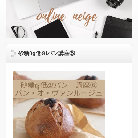
ネー
ジュ
パン
教
室
オン
砂糖0g低GIパン講座⑥
ライ
ン講
座