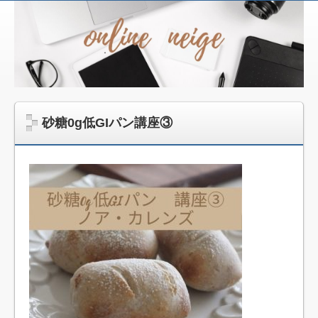
ネー
ジュ
パン
教
室
オン
砂糖0g低GIパン講座③
ライ
ン講
座